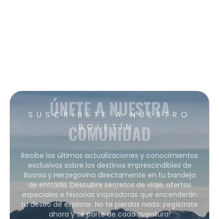
ÚNETE A NUESTRA
SUSCRÍBETE A NUESTRO
COMUNIDAD
BOLETÍN.
Recibe las últimas actualizaciones y conocimientos
exclusivos sobre los destinos imprescindibles de
Bosnia y Herzegovina directamente en tu bandeja
de entrada. Descubre secretos de viaje, ofertas
especiales e historias inspiradoras que encenderán
tu deseo de explorar. No te pierdas nada: ¡regístrate
ahora y sé parte de cada aventura!