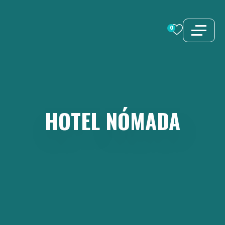
Saltar
al
0
contenido
HOTEL
NÓMADA