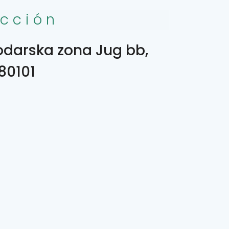
ección
darska zona Jug bb,
80101