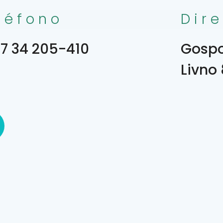
léfono
Dir
7 34 205-410
Gospo
Livno 