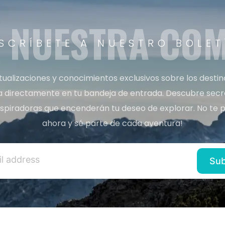
A NUESTRA CO
SCRÍBETE A NUESTRO BOLET
tualizaciones y conocimientos exclusivos sobre los desti
a directamente en tu bandeja de entrada. Descubre secret
inspiradoras que encenderán tu deseo de explorar. No te p
ahora y sé parte de cada aventura!