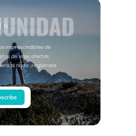
MUNIDAD
ÍN.
nos imprescindibles de
os de viaje, ofertas
ierdas nada: ¡regístrate