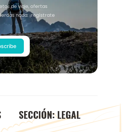
os de viaje, ofertas
ierdas nada: ¡regístrate
S
SECCIÓN: LEGAL