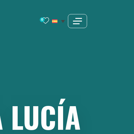
0
A
LUCÍA