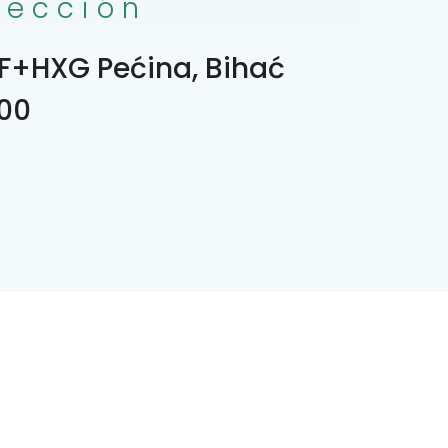
rección
F+HXG Pećina, Bihać
00