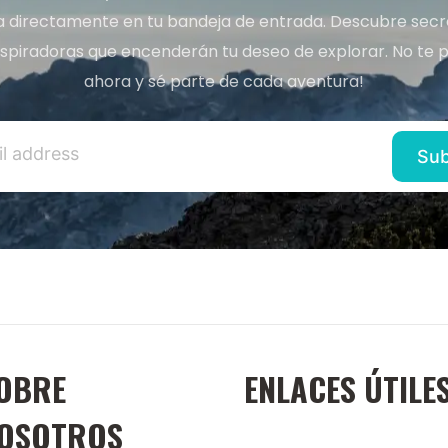
a directamente en tu bandeja de entrada. Descubre secret
inspiradoras que encenderán tu deseo de explorar. No te p
ahora y sé parte de cada aventura!
OBRE
ENLACES ÚTILE
OSOTROS