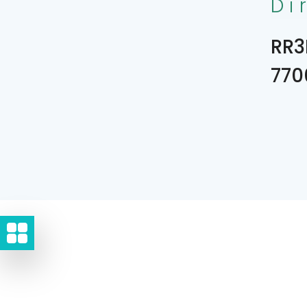
Di
RR3
770