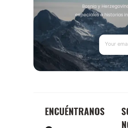
Bosnia y Herzegovin
especiales e historias 
ENCUÉNTRANOS
S
N