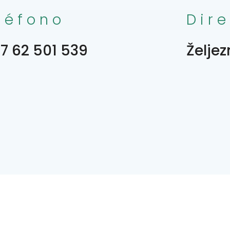
léfono
Dir
7 62 501 539
Želje