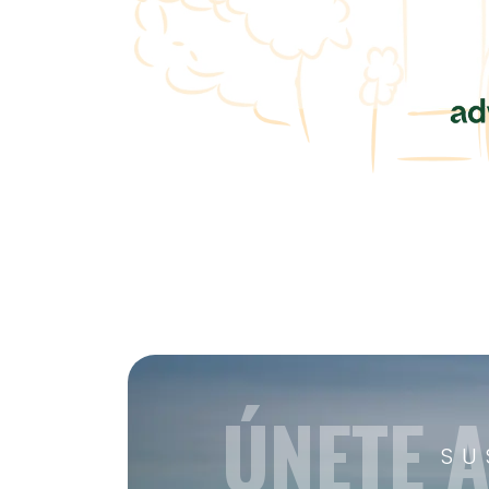
ÚNETE 
SU