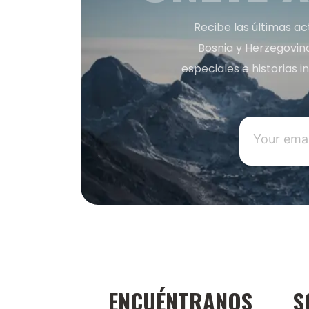
Recibe las últimas ac
Bosnia y Herzegovin
especiales e historias 
ENCUÉNTRANOS
S