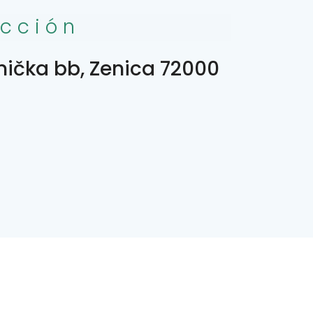
ección
znička bb, Zenica 72000