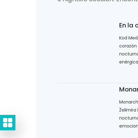
En la
Kod Mede
corazón 
nocturn
enérgica 
Monar
Monarch
Želimira
nocturn
emociona