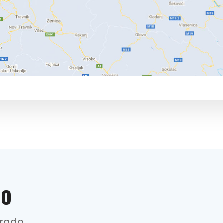
NO
trado