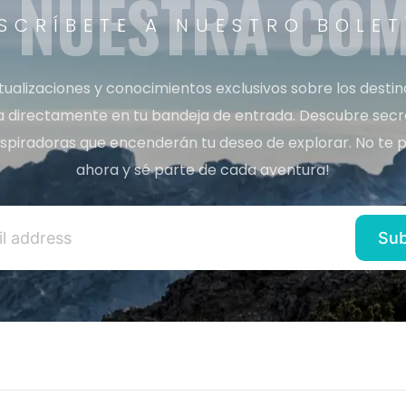
A NUESTRA CO
SCRÍBETE A NUESTRO BOLET
tualizaciones y conocimientos exclusivos sobre los desti
a directamente en tu bandeja de entrada. Descubre secret
inspiradoras que encenderán tu deseo de explorar. No te p
ahora y sé parte de cada aventura!