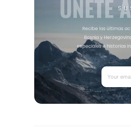
ÚNETE 
SU
Recibe las últimas ac
Bosnia y Herzegovin
especiales e historias 