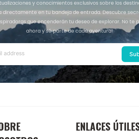
tualizaciones y conocimientos exclusivos sobre los desti
a directamente en tu bandeja de entrada. Descubre secret
inspiradoras que encenderán tu deseo de explorar. No te p
ahora y sé parte de cada aventura!
OBRE
ENLACES ÚTILE