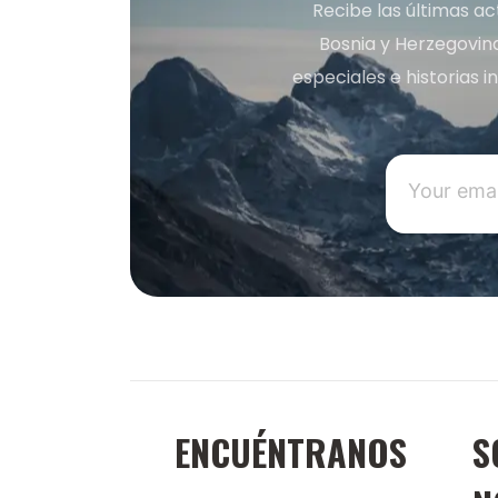
Recibe las últimas ac
Bosnia y Herzegovin
especiales e historias 
ENCUÉNTRANOS
S