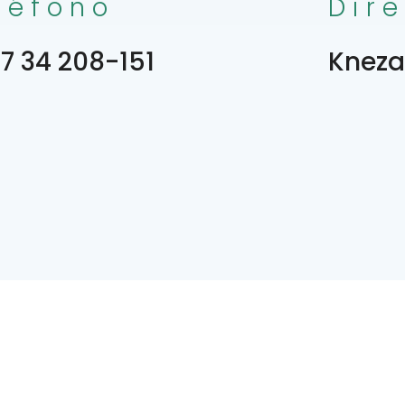
léfono
Dir
7 34 208-151
Kneza