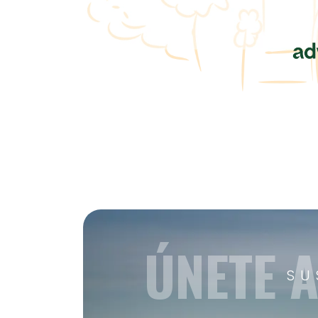
ÚNETE 
SU