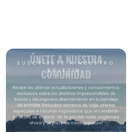
ÚNETE A NUESTRA
SUSCRÍBETE A NUESTRO
COMUNIDAD
BOLETÍN.
Recibe las últimas actualizaciones y conocimientos
exclusivos sobre los destinos imprescindibles de
Bosnia y Herzegovina directamente en tu bandeja
de entrada. Descubre secretos de viaje, ofertas
especiales e historias inspiradoras que encenderán
tu deseo de explorar. No te pierdas nada: ¡regístrate
ahora y sé parte de cada aventura!