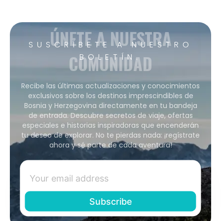
ÚNETE A NUESTRA
SUSCRÍBETE A NUESTRO
COMUNIDAD
BOLETÍN.
Recibe las últimas actualizaciones y conocimientos
exclusivos sobre los destinos imprescindibles de
Bosnia y Herzegovina directamente en tu bandeja
de entrada. Descubre secretos de viaje, ofertas
especiales e historias inspiradoras que encenderán
tu deseo de explorar. No te pierdas nada: ¡regístrate
ahora y sé parte de cada aventura!