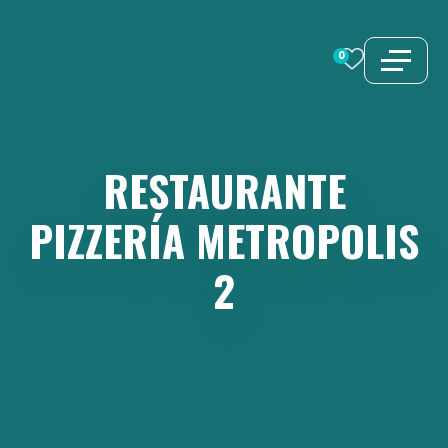
Saltar
al
0
contenido
RESTAURANTE
PIZZERÍA
METROPOLIS
2