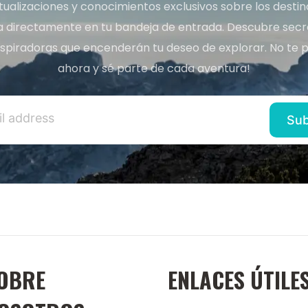
tualizaciones y conocimientos exclusivos sobre los desti
a directamente en tu bandeja de entrada. Descubre secret
inspiradoras que encenderán tu deseo de explorar. No te p
ahora y sé parte de cada aventura!
OBRE
ENLACES ÚTILE