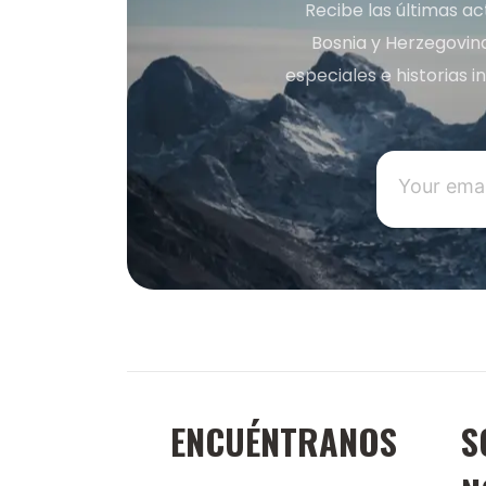
Recibe las últimas ac
Bosnia y Herzegovin
especiales e historias 
ENCUÉNTRANOS
S