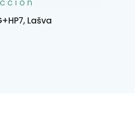
ección
+HP7, Lašva