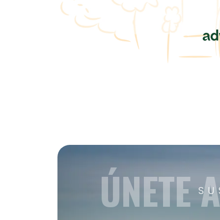
ÚNETE 
SU