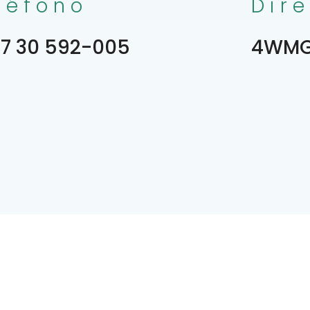
léfono
Dir
7 30 592-005
4WMG