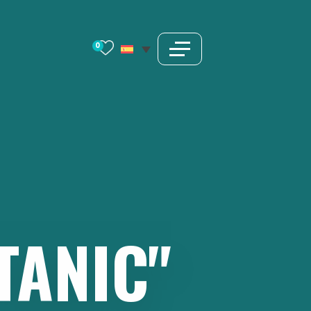
0
ITANIC"