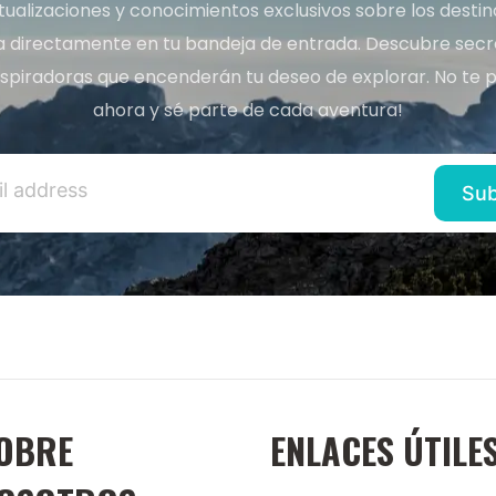
tualizaciones y conocimientos exclusivos sobre los desti
a directamente en tu bandeja de entrada. Descubre secret
inspiradoras que encenderán tu deseo de explorar. No te p
ahora y sé parte de cada aventura!
OBRE
ENLACES ÚTILE