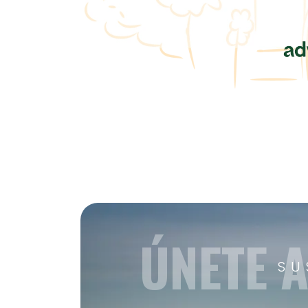
ÚNETE 
SU