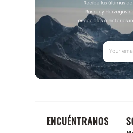
Recibe las últimas ac
Bosnia y Herzegovin
especiales e historias 
ENCUÉNTRANOS
S