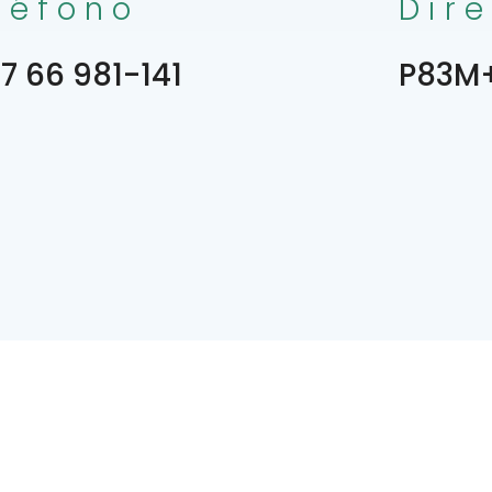
léfono
Dir
7 66 981-141
P83M+