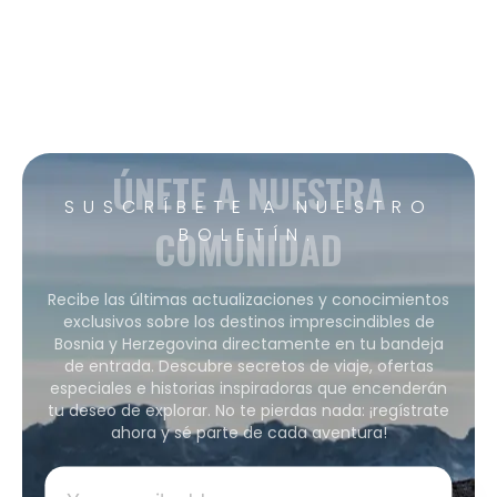
ÚNETE A NUESTRA
SUSCRÍBETE A NUESTRO
COMUNIDAD
BOLETÍN.
Recibe las últimas actualizaciones y conocimientos
exclusivos sobre los destinos imprescindibles de
Bosnia y Herzegovina directamente en tu bandeja
de entrada. Descubre secretos de viaje, ofertas
especiales e historias inspiradoras que encenderán
tu deseo de explorar. No te pierdas nada: ¡regístrate
ahora y sé parte de cada aventura!