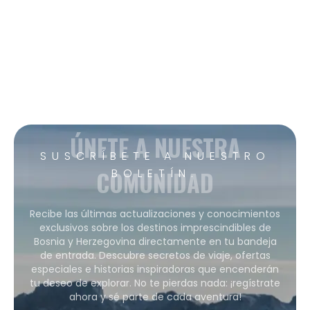
ÚNETE A NUESTRA
SUSCRÍBETE A NUESTRO
COMUNIDAD
BOLETÍN.
Recibe las últimas actualizaciones y conocimientos
exclusivos sobre los destinos imprescindibles de
Bosnia y Herzegovina directamente en tu bandeja
de entrada. Descubre secretos de viaje, ofertas
especiales e historias inspiradoras que encenderán
tu deseo de explorar. No te pierdas nada: ¡regístrate
ahora y sé parte de cada aventura!