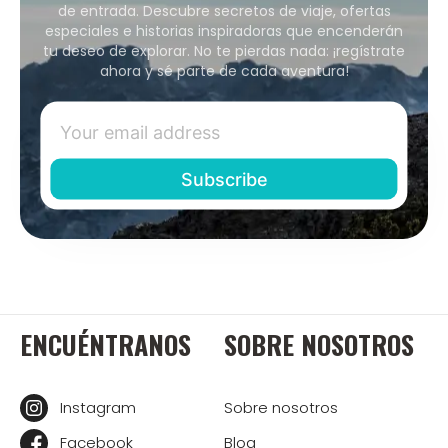
de entrada. Descubre secretos de viaje, ofertas
especiales e historias inspiradoras que encenderán
tu deseo de explorar. No te pierdas nada: ¡regístrate
ahora y sé parte de cada aventura!
ENCUÉNTRANOS
SOBRE NOSOTROS
Instagram
Sobre nosotros
Facebook
Blog