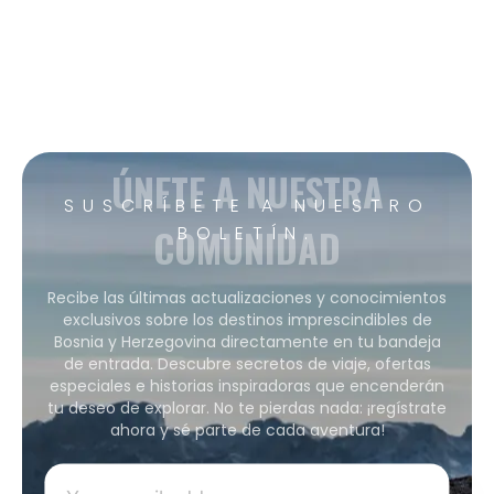
ÚNETE A NUESTRA
SUSCRÍBETE A NUESTRO
COMUNIDAD
BOLETÍN.
Recibe las últimas actualizaciones y conocimientos
exclusivos sobre los destinos imprescindibles de
Bosnia y Herzegovina directamente en tu bandeja
de entrada. Descubre secretos de viaje, ofertas
especiales e historias inspiradoras que encenderán
tu deseo de explorar. No te pierdas nada: ¡regístrate
ahora y sé parte de cada aventura!