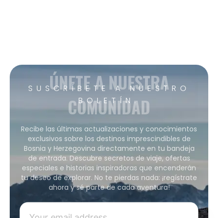
ÚNETE A NUESTRA
SUSCRÍBETE A NUESTRO
COMUNIDAD
BOLETÍN.
Recibe las últimas actualizaciones y conocimientos
exclusivos sobre los destinos imprescindibles de
Bosnia y Herzegovina directamente en tu bandeja
de entrada. Descubre secretos de viaje, ofertas
especiales e historias inspiradoras que encenderán
tu deseo de explorar. No te pierdas nada: ¡regístrate
ahora y sé parte de cada aventura!