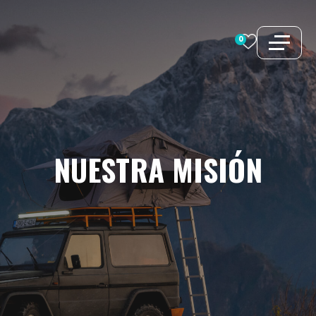
Saltar
al
0
contenido
NUESTRA
MISIÓN