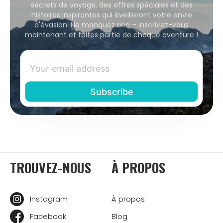
secrets de voyage, des offres spéciales et des
histoires inspirantes qui éveilleront votre envie
d'évasion. Ne manquez rien – inscrivez-vous
maintenant et faites partie de chaque aventure !
TROUVEZ-NOUS
À PROPOS
Instagram
À propos
Facebook
Blog