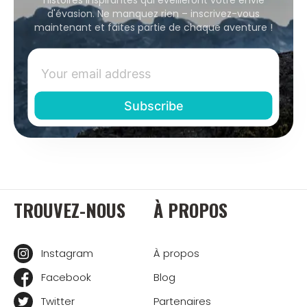
d'évasion. Ne manquez rien – inscrivez-vous
maintenant et faites partie de chaque aventure !
TROUVEZ-NOUS
À PROPOS
Instagram
À propos
Facebook
Blog
Twitter
Partenaires