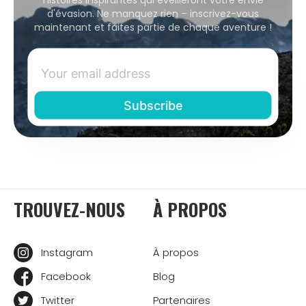
d'évasion. Ne manquez rien – inscrivez-vous
maintenant et faites partie de chaque aventure !
TROUVEZ-NOUS
À PROPOS
Instagram
À propos
Facebook
Blog
Twitter
Partenaires