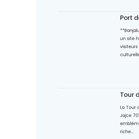
Port 
**Banjalu
un site h
visiteurs
culturelle
Tour d
La Tour d
Jajce 70
emblémat
riche...