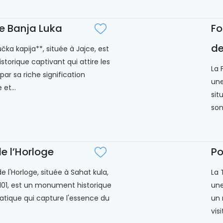
de Banja Luka
Fo
de
čka kapija**, située à Jajce, est
istorique captivant qui attire les
La 
 par sa riche signification
une
 et...
sit
son.
e l’Horloge
Po
e l'Horloge, située à Sahat kula,
La 
101, est un monument historique
une
ique qui capture l'essence du
un 
vis