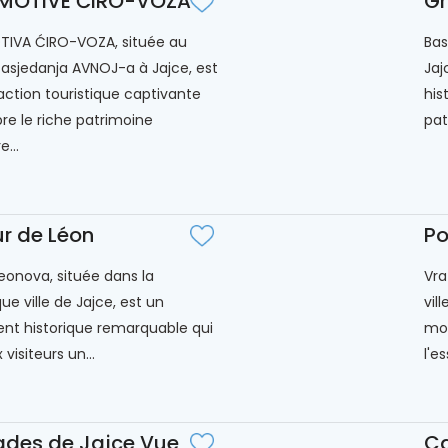
MOTIVE ĆIRO-VOZA
Gr
IVA ĆIRO-VOZA, située au
Bas
asjedanja AVNOJ-a à Jajce, est
Jaj
action touristique captivante
his
bre le riche patrimoine
pat
e...
ur de Léon
Po
Leonova, située dans la
Vra
ue ville de Jajce, est un
vil
t historique remarquable qui
mon
 visiteurs un...
l'e
des de Jajce Vue
Ca