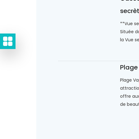
secrè
**Vue se
Située da
la Vue s
Plage
Plage Va
attracti
offre au
de beauté