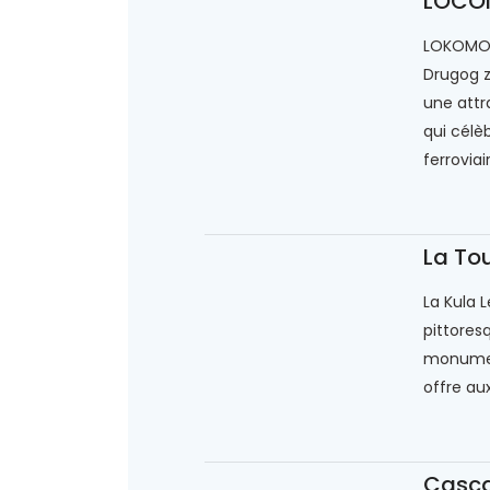
LOCO
LOKOMOT
Drugog z
une attr
qui célè
ferroviair
La To
La Kula 
pittoresq
monumen
offre aux
Casca