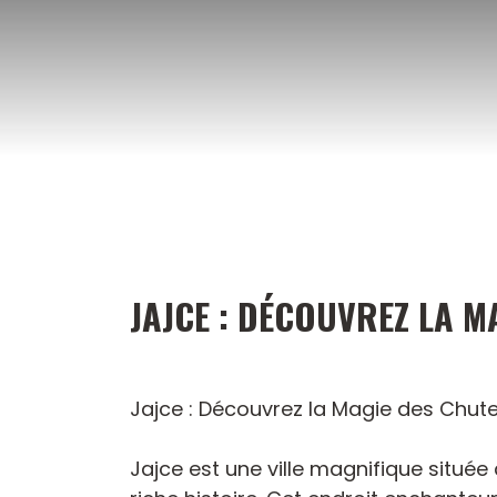
Aller
au
contenu
JAJCE : DÉCOUVREZ LA M
Jajce : Découvrez la Magie des Chutes
Jajce est une ville magnifique situé