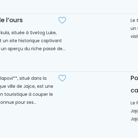
e l’ours
Le 
un 
kula, située à Svetog Luke,
vis
t un site historique captivant
e un aperçu du riche passé de...
Po
lapovi**, situé dans la
ue ville de Jajce, est une
ca
on touristique à couper le
connue pour ses...
Le 
Jaj
Jaj