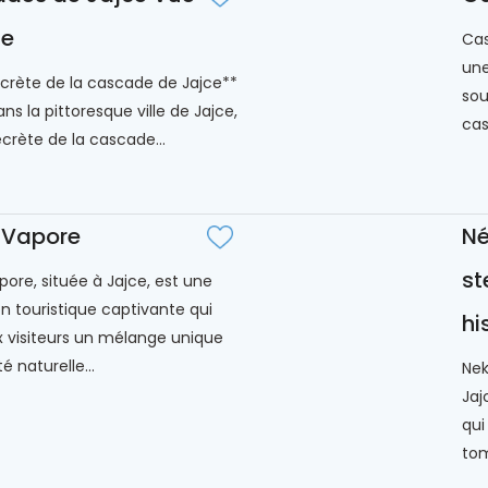
te
Cas
une
crète de la cascade de Jajce**
sou
ns la pittoresque ville de Jajce,
cas
ecrète de la cascade...
 Vapore
Né
st
pore, située à Jajce, est une
on touristique captivante qui
hi
x visiteurs un mélange unique
 naturelle...
Nek
Jaj
qui
tom