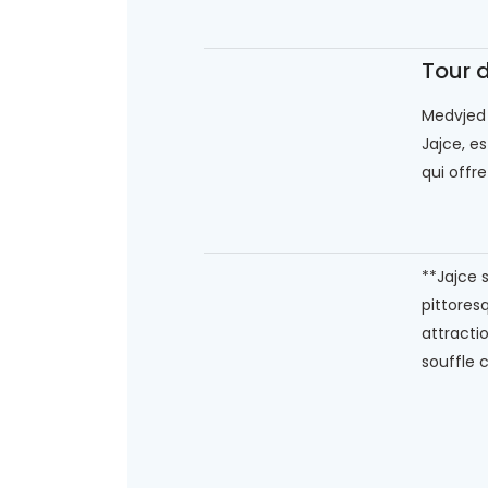
Tour d
Medvjed 
Jajce, es
qui offr
**Jajce s
pittoresq
attracti
souffle 