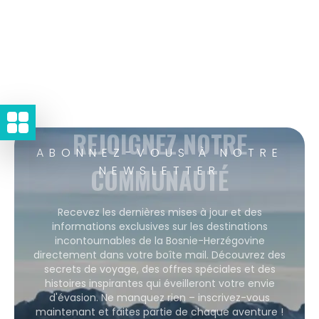
REJOIGNEZ NOTRE
ABONNEZ-VOUS À NOTRE
COMMUNAUTÉ
NEWSLETTER
Recevez les dernières mises à jour et des
informations exclusives sur les destinations
incontournables de la Bosnie-Herzégovine
directement dans votre boîte mail. Découvrez des
secrets de voyage, des offres spéciales et des
histoires inspirantes qui éveilleront votre envie
d'évasion. Ne manquez rien – inscrivez-vous
maintenant et faites partie de chaque aventure !