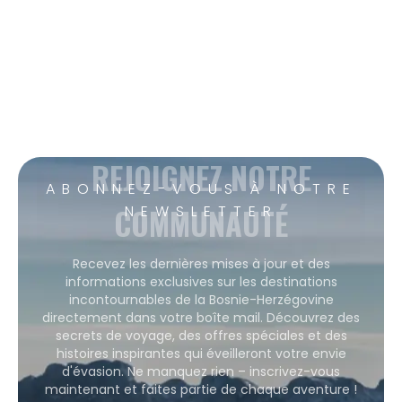
REJOIGNEZ NOTRE
ABONNEZ-VOUS À NOTRE
COMMUNAUTÉ
NEWSLETTER
Recevez les dernières mises à jour et des
informations exclusives sur les destinations
incontournables de la Bosnie-Herzégovine
directement dans votre boîte mail. Découvrez des
secrets de voyage, des offres spéciales et des
histoires inspirantes qui éveilleront votre envie
d'évasion. Ne manquez rien – inscrivez-vous
maintenant et faites partie de chaque aventure !