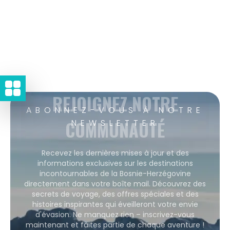
REJOIGNEZ NOTRE
ABONNEZ-VOUS À NOTRE
COMMUNAUTÉ
NEWSLETTER
Recevez les dernières mises à jour et des
informations exclusives sur les destinations
incontournables de la Bosnie-Herzégovine
directement dans votre boîte mail. Découvrez des
secrets de voyage, des offres spéciales et des
histoires inspirantes qui éveilleront votre envie
d'évasion. Ne manquez rien – inscrivez-vous
maintenant et faites partie de chaque aventure !