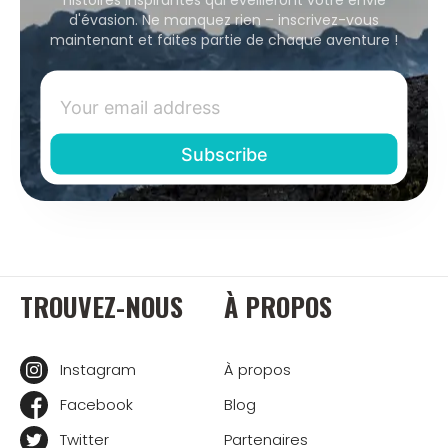
d'évasion. Ne manquez rien – inscrivez-vous
maintenant et faites partie de chaque aventure !
TROUVEZ-NOUS
À PROPOS
Instagram
À propos
Facebook
Blog
Twitter
Partenaires