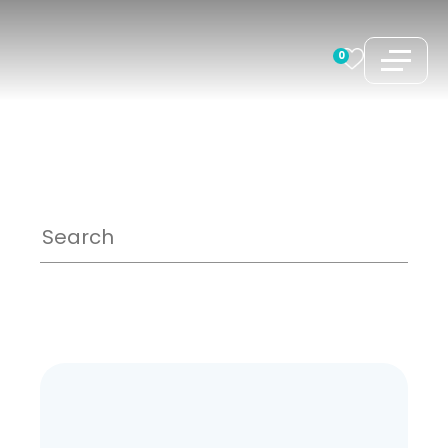
コ
ン
0
テ
ン
ツ
へ
ス
キ
ッ
プ