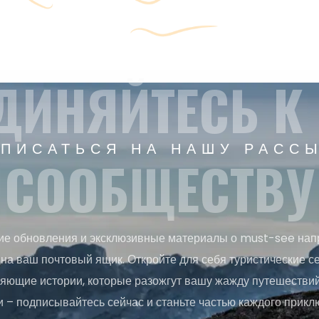
ДИНЯЙТЕСЬ К
ПИСАТЬСЯ НА НАШУ РАСС
СООБЩЕСТВУ
ие обновления и эксклюзивные материалы о must-see нап
на ваш почтовый ящик. Откройте для себя туристические с
яющие истории, которые разожгут вашу жажду путешествий.
и – подписывайтесь сейчас и станьте частью каждого прикл