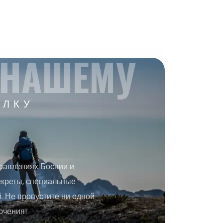
 НАШЕМУ
ЫЛКУ
равлениях Боснии и
екреты, специальные
 Не пропустите ни одной
ючения!