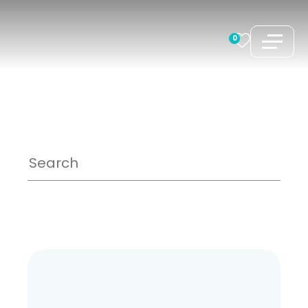
跳
至
0
内
容