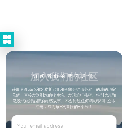
加入我们的社区
订阅我们的新闻通讯
获取最新动态和对波斯尼亚和黑塞哥维那必游目的地的独家
见解，直接发送到您的收件箱。发现旅行秘密、特别优惠和
激发您旅行热情的灵感故事。不要错过任何精彩瞬间–立即
注册，成为每–次冒险的–部分！