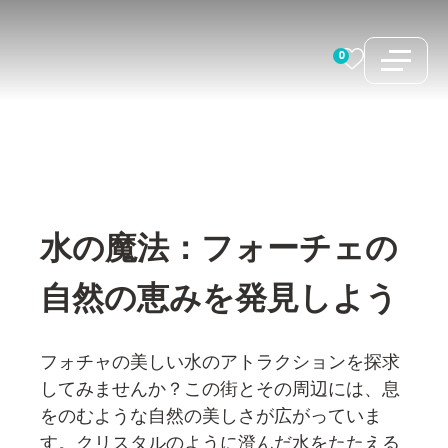
コ
ン
0
テ
ン
ツ
へ
ス
キ
水の魔法：フォーチェの
ッ
プ
自然の恵みを発見しよう
フォチャの美しい水のアトラクションを探求
してみませんか？この街とその周辺には、息
をのむような自然の美しさが広がっていま
す。クリスタルのように澄んだ水をたたえる