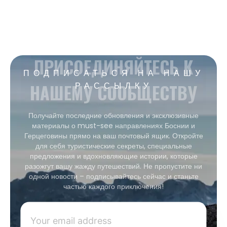
ПРИСОЕДИНЯЙТЕСЬ К
ПОДПИСАТЬСЯ НА НАШУ
НАШЕМУ СООБЩЕСТВУ
РАССЫЛКУ
Получайте последние обновления и эксклюзивные
материалы о must-see направлениях Боснии и
Герцеговины прямо на ваш почтовый ящик. Откройте
для себя туристические секреты, специальные
предложения и вдохновляющие истории, которые
разожгут вашу жажду путешествий. Не пропустите ни
одной новости – подписывайтесь сейчас и станьте
частью каждого приключения!