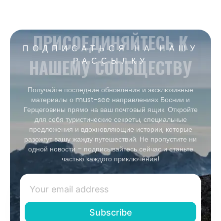
ПРИСОЕДИНЯЙТЕСЬ К
ПОДПИСАТЬСЯ НА НАШУ
НАШЕМУ СООБЩЕСТВУ
РАССЫЛКУ
Получайте последние обновления и эксклюзивные
материалы о must-see направлениях Боснии и
Герцеговины прямо на ваш почтовый ящик. Откройте
для себя туристические секреты, специальные
предложения и вдохновляющие истории, которые
разожгут вашу жажду путешествий. Не пропустите ни
одной новости – подписывайтесь сейчас и станьте
частью каждого приключения!