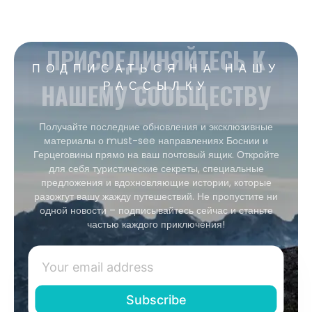
ПРИСОЕДИНЯЙТЕСЬ К
ПОДПИСАТЬСЯ НА НАШУ
НАШЕМУ СООБЩЕСТВУ
РАССЫЛКУ
Получайте последние обновления и эксклюзивные
материалы о must-see направлениях Боснии и
Герцеговины прямо на ваш почтовый ящик. Откройте
для себя туристические секреты, специальные
предложения и вдохновляющие истории, которые
разожгут вашу жажду путешествий. Не пропустите ни
одной новости – подписывайтесь сейчас и станьте
частью каждого приключения!