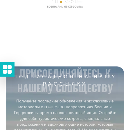
ПРИСОЕДИНЯЙТЕСЬ К
ПОДПИСАТЬСЯ НА НАШУ
НАШЕМУ СООБЩЕСТВУ
РАССЫЛКУ
Получайте последние обновления и эксклюзивные
материалы о must-see направлениях Боснии и
Герцеговины прямо на ваш почтовый ящик. Откройте
для себя туристические секреты, специальные
предложения и вдохновляющие истории, которые
разожгут вашу жажду путешествий. Не пропустите ни