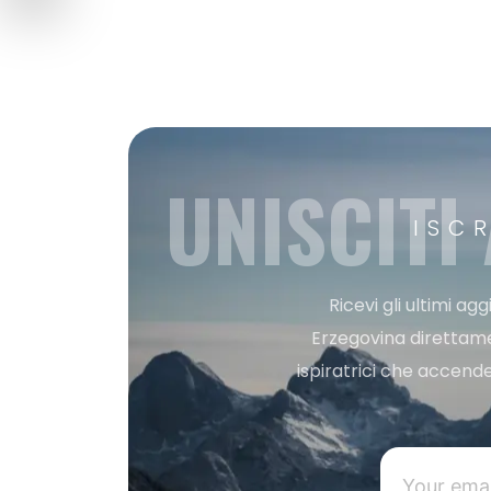
UNISCITI
ISC
Ricevi gli ultimi a
Erzegovina direttament
ispiratrici che accende