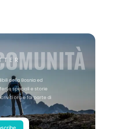
 COMUNITÀ
TTER
bili della Bosnia ed
ferte speciali e storie
iviti ora e fai parte di