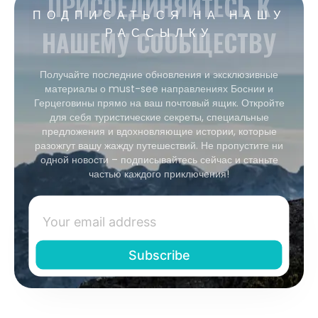
ПРИСОЕДИНЯЙТЕСЬ К
ПОДПИСАТЬСЯ НА НАШУ
НАШЕМУ СООБЩЕСТВУ
РАССЫЛКУ
Получайте последние обновления и эксклюзивные
материалы о must-see направлениях Боснии и
Герцеговины прямо на ваш почтовый ящик. Откройте
для себя туристические секреты, специальные
предложения и вдохновляющие истории, которые
разожгут вашу жажду путешествий. Не пропустите ни
одной новости – подписывайтесь сейчас и станьте
частью каждого приключения!