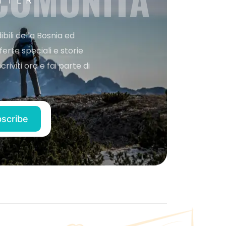
 COMUNITÀ
TTER
bili della Bosnia ed
ferte speciali e storie
iviti ora e fai parte di