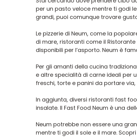
Stai cercando dove prendere cibo da 
per un pasto veloce mentre ti godi l
grandi, puoi comunque trovare gustos
Le pizzerie di Neum, come la popolare
di mare, ristoranti come il Ristorant
disponibili per l’asporto. Neum è famo
Per gli amanti della cucina tradizi
e altre specialità di carne ideali per
freschi, torte e panini da portare via
In aggiunta, diversi ristoranti fast f
insalate. Il Fast Food Neum è una del
Neum potrebbe non essere una grande
mentre ti godi il sole e il mare. Scop