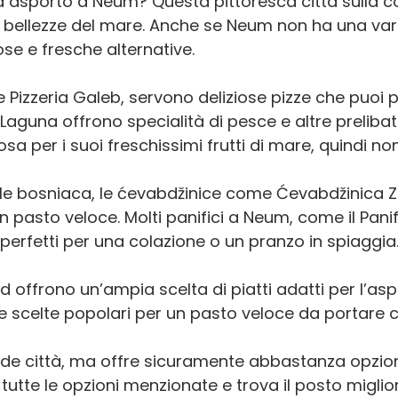
asporto a Neum? Questa pittoresca città sulla cos
e bellezze del mare. Anche se Neum non ha una var
e e fresche alternative.
 Pizzeria Galeb, servono deliziose pizze che puoi po
e Laguna offrono specialità di pesce e altre preli
sa per i suoi freschissimi frutti di mare, quindi no
onale bosniaca, le ćevabdžinice come Ćevabdžinic
 un pasto veloce. Molti panifici a Neum, come il Pani
, perfetti per una colazione o un pranzo in spiaggia
ood offrono un’ampia scelta di piatti adatti per l’as
le scelte popolari per un pasto veloce da portare c
 città, ma offre sicuramente abbastanza opzioni 
ri tutte le opzioni menzionate e trova il posto mig