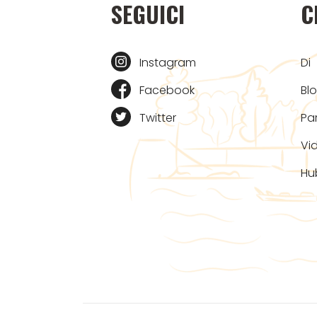
SEGUICI
C
Instagram
Di
Facebook
Bl
Twitter
Pa
Vi
Hu