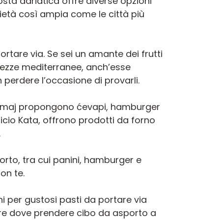
ta adriatica offre diverse opzioni
ietà così ampia come le città più
rtare via. Se sei un amante dei frutti
batezze mediterranee, anch’esse
n perdere l’occasione di provarli.
a Zmaj propongono ćevapi, hamburger
ficio Kata, offrono prodotti da forno
.
porto, tra cui panini, hamburger e
on te.
per gustosi pasti da portare via
liore dove prendere cibo da asporto a