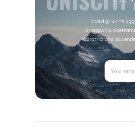
UNISCITI
ISC
Ricevi gli ultimi a
Erzegovina direttament
ispiratrici che accende