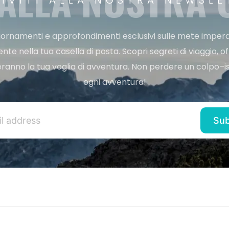
 ALLA NOSTRA
RIVITI ALLA NOSTRA NEWSLE
ggiornamenti e approfondimenti esclusivi sulle mete imperdi
e nella tua casella di posta. Scopri segreti di viaggio, of
ranno la tua voglia di avventura. Non perdere un colpo–iscr
ogni avventura!