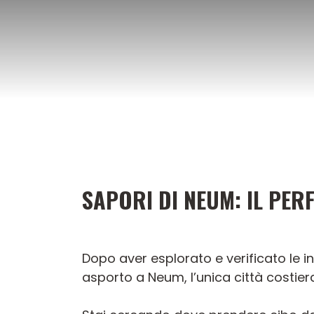
Vai
al
contenuto
SAPORI DI NEUM: IL PE
Dopo aver esplorato e verificato le in
asporto a Neum, l’unica città costier