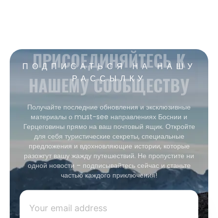
ПРИСОЕДИНЯЙТЕСЬ К
ПОДПИСАТЬСЯ НА НАШУ
НАШЕМУ СООБЩЕСТВУ
РАССЫЛКУ
Получайте последние обновления и эксклюзивные
материалы о must-see направлениях Боснии и
Герцеговины прямо на ваш почтовый ящик. Откройте
для себя туристические секреты, специальные
предложения и вдохновляющие истории, которые
разожгут вашу жажду путешествий. Не пропустите ни
одной новости – подписывайтесь сейчас и станьте
частью каждого приключения!