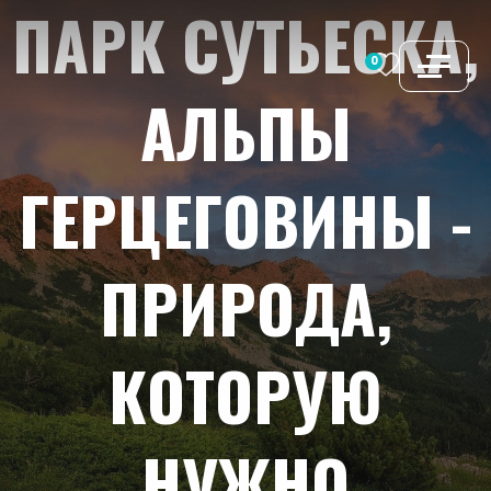
ПАРК
СУТЬЕСКА,
Перейти
к
0
содержимому
АЛЬПЫ
ГЕРЦЕГОВИНЫ
-
ПРИРОДА,
КОТОРУЮ
НУЖНО