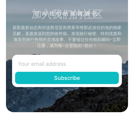
加入我们的社区
订阅我们的新闻通讯
获取最新动态和对波斯尼亚和黑塞哥维那必游目的地的独家
见解，直接发送到您的收件箱。发现旅行秘密、特别优惠和
激发您旅行热情的灵感故事。不要错过任何精彩瞬间–立即
注册，成为每–次冒险的–部分！