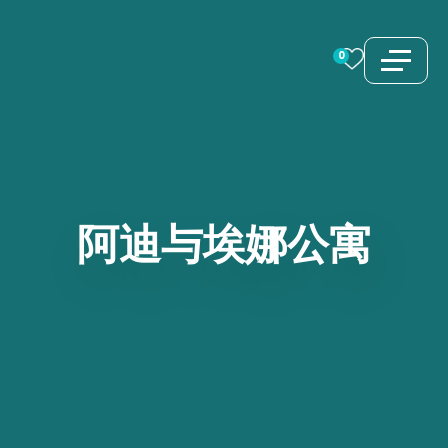
跳
至
0
内
容
阿迪与埃娜公寓