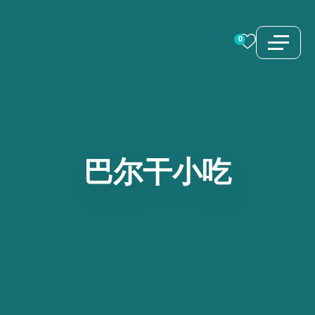
跳
至
0
内
容
巴尔干小吃