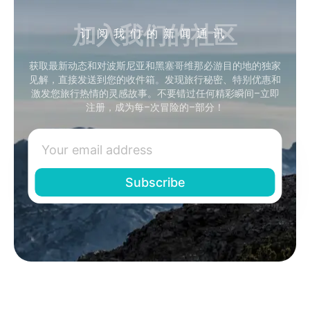
加入我们的社区
订阅我们的新闻通讯
获取最新动态和对波斯尼亚和黑塞哥维那必游目的地的独家
见解，直接发送到您的收件箱。发现旅行秘密、特别优惠和
激发您旅行热情的灵感故事。不要错过任何精彩瞬间–立即
注册，成为每–次冒险的–部分！