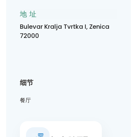
地址
Bulevar Kralja Tvrtka I, Zenica
72000
细节
餐厅