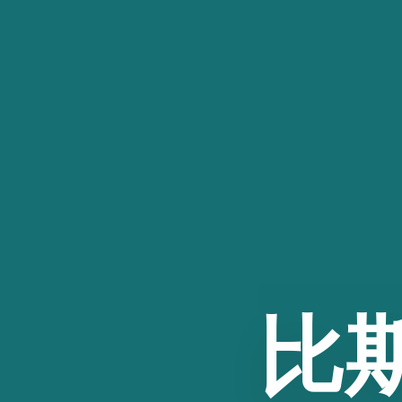
跳
至
内
容
比