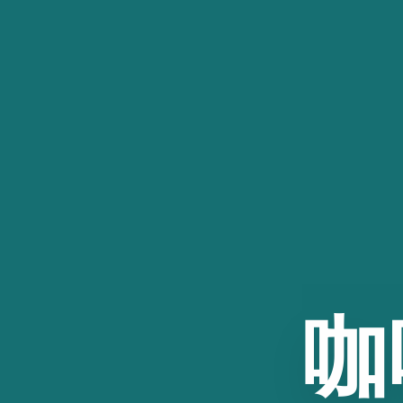
跳
至
内
容
咖