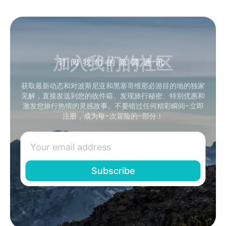
加入我们的社区
订阅我们的新闻通讯
获取最新动态和对波斯尼亚和黑塞哥维那必游目的地的独家
见解，直接发送到您的收件箱。发现旅行秘密、特别优惠和
激发您旅行热情的灵感故事。不要错过任何精彩瞬间–立即
注册，成为每–次冒险的–部分！