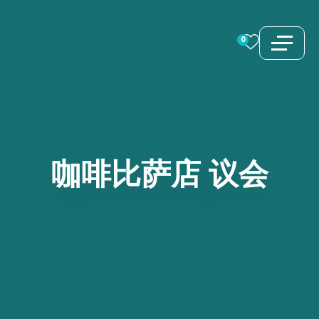
跳
至
0
内
容
咖啡比萨店
议会