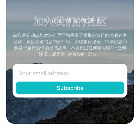
加入我们的社区
订阅我们的新闻通讯
获取最新动态和对波斯尼亚和黑塞哥维那必游目的地的独家
见解，直接发送到您的收件箱。发现旅行秘密、特别优惠和
激发您旅行热情的灵感故事。不要错过任何精彩瞬间–立即
注册，成为每–次冒险的–部分！