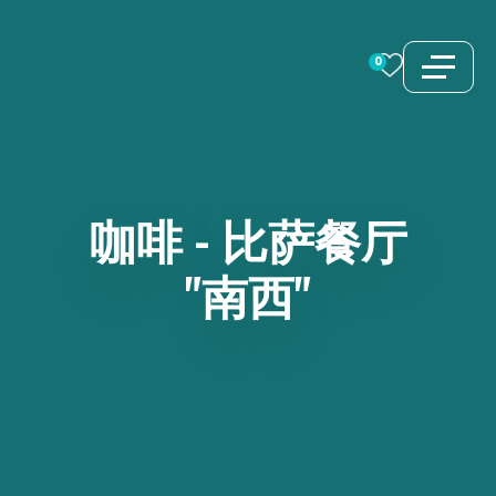
跳
至
0
内
容
咖啡
-
比萨餐厅
"南西"