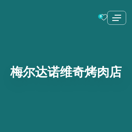
跳
至
0
内
容
梅尔达诺维奇烤肉店