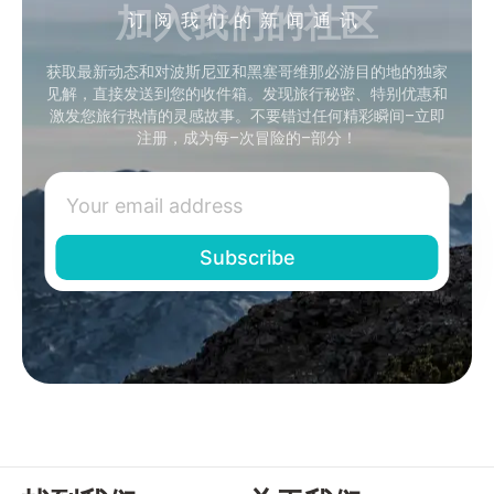
加入我们的社区
订阅我们的新闻通讯
获取最新动态和对波斯尼亚和黑塞哥维那必游目的地的独家
见解，直接发送到您的收件箱。发现旅行秘密、特别优惠和
激发您旅行热情的灵感故事。不要错过任何精彩瞬间–立即
注册，成为每–次冒险的–部分！