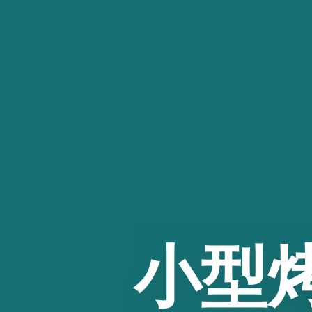
跳
至
内
容
小型