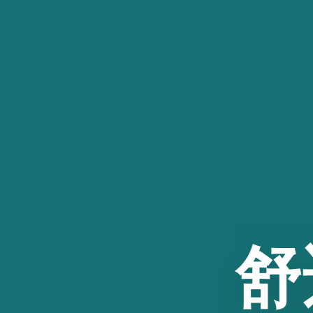
跳
至
内
容
舒