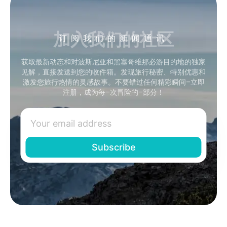
加入我们的社区
订阅我们的新闻通讯
获取最新动态和对波斯尼亚和黑塞哥维那必游目的地的独家
见解，直接发送到您的收件箱。发现旅行秘密、特别优惠和
激发您旅行热情的灵感故事。不要错过任何精彩瞬间–立即
注册，成为每–次冒险的–部分！