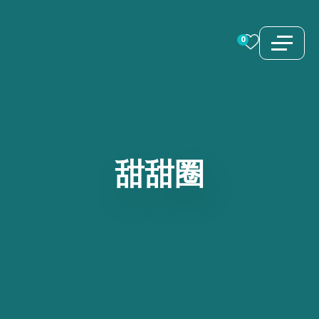
跳
至
0
内
容
甜甜圈