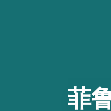
跳
至
内
容
菲