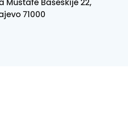
a Mustafe Bašeskije 22,
ajevo 71000