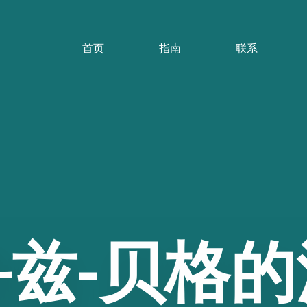
首页
指南
联系
鲁兹-贝格的