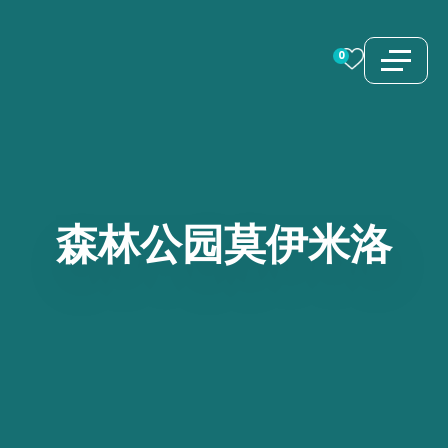
跳
至
0
内
容
森林公园莫伊米洛