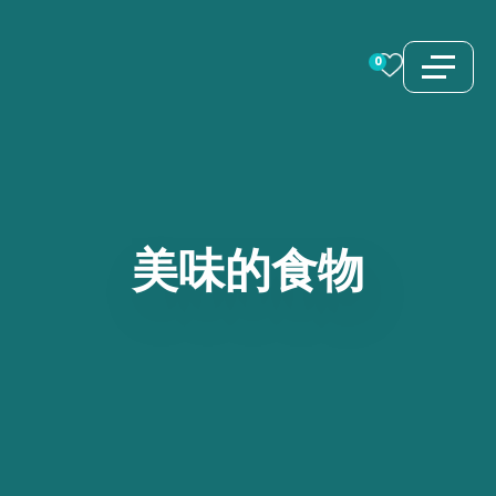
跳
至
0
内
容
美味的食物