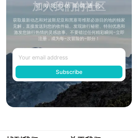
加入我们的社区
订阅我们的新闻通讯
获取最新动态和对波斯尼亚和黑塞哥维那必游目的地的独家
见解，直接发送到您的收件箱。发现旅行秘密、特别优惠和
激发您旅行热情的灵感故事。不要错过任何精彩瞬间–立即
注册，成为每–次冒险的–部分！